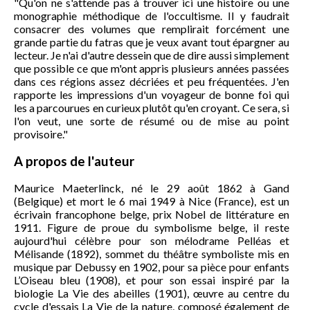
"Qu'on ne s'attende pas à trouver ici une histoire ou une
monographie méthodique de l'occultisme. Il y faudrait
consacrer des volumes que remplirait forcément une
grande partie du fatras que je veux avant tout épargner au
lecteur. Je n'ai d'autre dessein que de dire aussi simplement
que possible ce que m'ont appris plusieurs années passées
dans ces régions assez décriées et peu fréquentées. J'en
rapporte les impressions d'un voyageur de bonne foi qui
les a parcourues en curieux plutôt qu'en croyant. Ce sera, si
l'on veut, une sorte de résumé ou de mise au point
provisoire."
A propos de l'auteur
Maurice Maeterlinck, né le 29 août 1862 à Gand
(Belgique) et mort le 6 mai 1949 à Nice (France), est un
écrivain francophone belge, prix Nobel de littérature en
1911. Figure de proue du symbolisme belge, il reste
aujourd'hui célèbre pour son mélodrame Pelléas et
Mélisande (1892), sommet du théâtre symboliste mis en
musique par Debussy en 1902, pour sa pièce pour enfants
L’Oiseau bleu (1908), et pour son essai inspiré par la
biologie La Vie des abeilles (1901), œuvre au centre du
cycle d'essais La Vie de la nature, composé également de