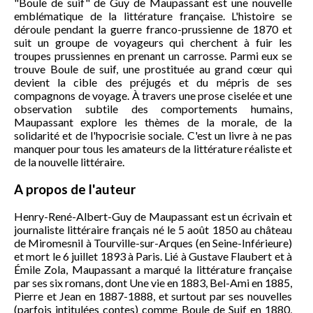
"Boule de suif" de Guy de Maupassant est une nouvelle
emblématique de la littérature française. L'histoire se
déroule pendant la guerre franco-prussienne de 1870 et
suit un groupe de voyageurs qui cherchent à fuir les
troupes prussiennes en prenant un carrosse. Parmi eux se
trouve Boule de suif, une prostituée au grand cœur qui
devient la cible des préjugés et du mépris de ses
compagnons de voyage. À travers une prose ciselée et une
observation subtile des comportements humains,
Maupassant explore les thèmes de la morale, de la
solidarité et de l'hypocrisie sociale. C'est un livre à ne pas
manquer pour tous les amateurs de la littérature réaliste et
de la nouvelle littéraire.
A propos de l'auteur
Henry-René-Albert-Guy de Maupassant est un écrivain et
journaliste littéraire français né le 5 août 1850 au château
de Miromesnil à Tourville-sur-Arques (en Seine-Inférieure)
et mort le 6 juillet 1893 à Paris. Lié à Gustave Flaubert et à
Émile Zola, Maupassant a marqué la littérature française
par ses six romans, dont Une vie en 1883, Bel-Ami en 1885,
Pierre et Jean en 1887-1888, et surtout par ses nouvelles
(parfois intitulées contes) comme Boule de Suif en 1880,