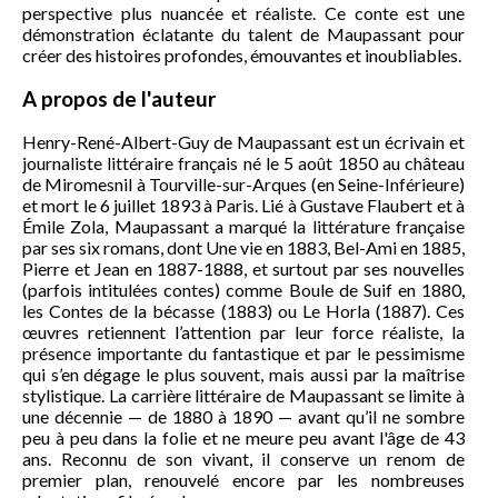
perspective plus nuancée et réaliste. Ce conte est une
démonstration éclatante du talent de Maupassant pour
créer des histoires profondes, émouvantes et inoubliables.
A propos de l'auteur
Henry-René-Albert-Guy de Maupassant est un écrivain et
journaliste littéraire français né le 5 août 1850 au château
de Miromesnil à Tourville-sur-Arques (en Seine-Inférieure)
et mort le 6 juillet 1893 à Paris. Lié à Gustave Flaubert et à
Émile Zola, Maupassant a marqué la littérature française
par ses six romans, dont Une vie en 1883, Bel-Ami en 1885,
Pierre et Jean en 1887-1888, et surtout par ses nouvelles
(parfois intitulées contes) comme Boule de Suif en 1880,
les Contes de la bécasse (1883) ou Le Horla (1887). Ces
œuvres retiennent l’attention par leur force réaliste, la
présence importante du fantastique et par le pessimisme
qui s’en dégage le plus souvent, mais aussi par la maîtrise
stylistique. La carrière littéraire de Maupassant se limite à
une décennie — de 1880 à 1890 — avant qu’il ne sombre
peu à peu dans la folie et ne meure peu avant l'âge de 43
ans. Reconnu de son vivant, il conserve un renom de
premier plan, renouvelé encore par les nombreuses